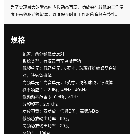
为了实现最大的瞬态响应和动态再现，功放会在较低的工作温
度下高效驱动换能器，以确保长时间工作时的音频完整性。
规格
配置：两分频低音反射
系统类型：有源录音室监听音箱
低频单元：低音单元，8英寸，玻璃纤维编织复合锥
盆，铁氧体磁体
高频单元：高音单元，1英寸，纺织球顶，钕磁体
频率响应 (+/- 3dB)：48Hz - 40kHz
低频频率范围 (-10 dB)：40Hz
分频频率：2.5 kHz
功放配置：双功放：低频D类，高频A/B类
低频功放输出功率：80瓦
高频功放输出功率：20瓦
总功率：100瓦