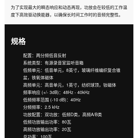
为了实现最大的瞬态响应和动态再现，功放会在较低的工作温
度下高效驱动换能器，以确保长时间工作时的音频完整性。
规格
配置：两分频低音反射
系统类型：有源录音室监听音箱
低频单元：低音单元，8英寸，玻璃纤维编织复合锥
盆，铁氧体磁体
高频单元：高音单元，1英寸，纺织球顶，钕磁体
频率响应 (+/- 3dB)：48Hz - 40kHz
低频频率范围 (-10 dB)：40Hz
分频频率：2.5 kHz
功放配置：双功放：低频D类，高频A/B类
低频功放输出功率：80瓦
高频功放输出功率：20瓦
总功率：100瓦