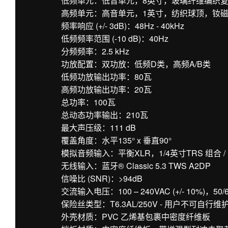
低频单元：低音单元，8英寸，玻璃纤维编织
高频单元：高音单元，1英寸，纺织球顶，钕
频率响应 (+/- 3dB)：48Hz - 40kHz
低频频率范围 (-10 dB)：40Hz
分频频率：2.5 kHz
功放配置：双功放：低频D类，高频A/B类
低频功放输出功率：80瓦
高频功放输出功率：20瓦
总功率：100瓦
总动态功率输出：210瓦
最大声压级：111 dB
覆盖角度：水平135° x 垂直90°
模拟音频输入：平衡XLR，1/4英寸TRS 组合 /
无线输入：蓝牙® Classic 5.3 TWS A2DP
信噪比 (SNR)：>94dB
交流输入电压：100 – 240VAC (+/- 10%)，50/
保险丝类型：T6.3AL/250V - 用户不可自行维
外壳材质：PVC 乙烯基包裹中密度纤维板