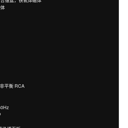
复合锥盆，铁氧体磁体
磁体
 非平衡 RCA
60Hz
护