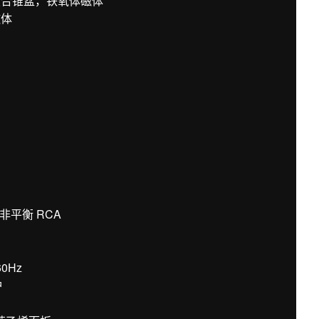
复合锥盆，铁氧体磁体
磁体
 非平衡 RCA
60Hz
护