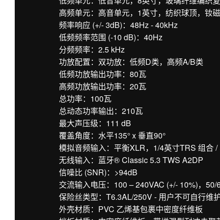
低频单元：低音单元，8英寸，玻璃纤维编织
高频单元：高音单元，1英寸，纺织球顶，钕
频率响应 (+/- 3dB)：48Hz - 40kHz
低频频率范围 (-10 dB)：40Hz
分频频率：2.5 kHz
功放配置：双功放：低频D类，高频A/B类
低频功放输出功率：80瓦
高频功放输出功率：20瓦
总功率：100瓦
总动态功率输出：210瓦
最大声压级：111 dB
覆盖角度：水平135° x 垂直90°
模拟音频输入：平衡XLR，1/4英寸TRS 组合 /
无线输入：蓝牙® Classic 5.3 TWS A2DP
信噪比 (SNR)：>94dB
交流输入电压：100 – 240VAC (+/- 10%)，50/
保险丝类型：T6.3AL/250V - 用户不可自行维
外壳材质：PVC 乙烯基包裹中密度纤维板