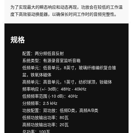
为了实现最大的瞬态响应和动态再现，功放会在较低的工作温
度下高效驱动换能器，以确保长时间工作时的音频完整性。
规格
配置：两分频低音反射
系统类型：有源录音室监听音箱
低频单元：低音单元，8英寸，玻璃纤维编织复合锥
盆，铁氧体磁体
高频单元：高音单元，1英寸，纺织球顶，钕磁体
频率响应 (+/- 3dB)：48Hz - 40kHz
低频频率范围 (-10 dB)：40Hz
分频频率：2.5 kHz
功放配置：双功放：低频D类，高频A/B类
低频功放输出功率：80瓦
高频功放输出功率：20瓦
总功率：100瓦