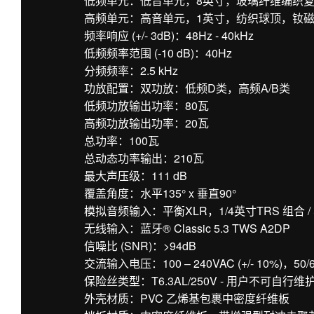
低频单元：低音单元，8英寸，玻璃纤维编织
高频单元：高音单元，1英寸，纺织球顶，钕
频率响应 (+/- 3dB)：48Hz - 40kHz
低频频率范围 (-10 dB)：40Hz
分频频率：2.5 kHz
功放配置：双功放：低频D类，高频A/B类
低频功放输出功率：80瓦
高频功放输出功率：20瓦
总功率：100瓦
总动态功率输出：210瓦
最大声压级：111 dB
覆盖角度：水平135° x 垂直90°
模拟音频输入：平衡XLR，1/4英寸TRS 组合 /
无线输入：蓝牙® Classic 5.3 TWS A2DP
信噪比 (SNR)：>94dB
交流输入电压：100 – 240VAC (+/- 10%)，50/
保险丝类型：T6.3AL/250V - 用户不可自行维
外壳材质：PVC 乙烯基包裹中密度纤维板