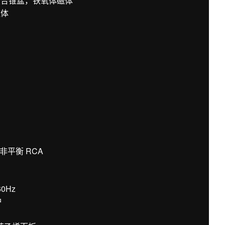
复合锥盆，铁氧体磁体
磁体
 非平衡 RCA
60Hz
护