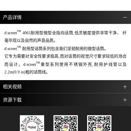
产品详情
™
d:screet
4061耐用型微型全指向话筒,低灵敏度提供非常干净、 纤
毫毕现以及自然的声音品质。
™
d:screet
耐用型话筒系列包含我们坚韧耐用的微型话筒。
它专为需要对安全性要求极高,而对话筒的视觉尺寸要求较低的场合
™
而设计。
d:screet
重型系列使用不锈钢外壳,耐用护线管以及
2.2m(0.9 in)粗的话筒线。
相关视频
资源下载