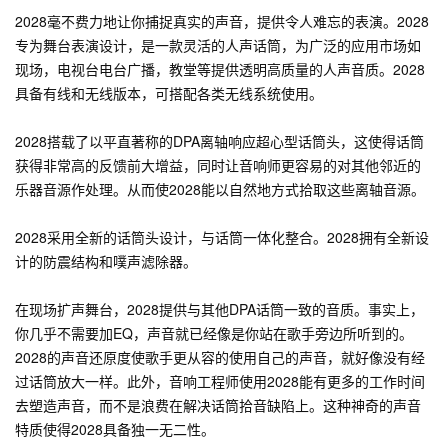
2028毫不费力地让你捕捉真实的声音，提供令人难忘的表演。2028
专为舞台表演设计，是一款灵活的人声话筒，为广泛的应用市场如
现场，电视台电台广播，教堂等提供透明高质量的人声音质。2028
具备有线和无线版本，可搭配各类无线系统使用。
2028搭载了以平直著称的DPA离轴响应超心型话筒头，这使得话筒
获得非常高的反馈前大增益，同时让音响师更容易的对其他邻近的
乐器音源作处理。从而使2028能以自然地方式拾取这些离轴音源。
2028采用全新的话筒头设计，与话筒一体化整合。2028拥有全新设
计的防震结构和噗声滤除器。
在现场扩声舞台，2028提供与其他DPA话筒一致的音质。事实上，
你几乎不需要加EQ，声音就已经像是你站在歌手旁边所听到的。
2028的声音还原度使歌手更从容的使用自己的声音，就好像没有经
过话筒放大一样。此外，音响工程师使用2028能有更多的工作时间
去塑造声音，而不是浪费在解决话筒拾音缺陷上。这种神奇的声音
特质使得2028具备独一无二性。