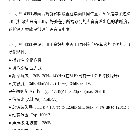
d:sign™ 4060 界面话筒能轻松设置在桌面任何位置，甚至是
dB而扩散声只有3 dB，好处在于所拾取到的声音有着出色的清晰度，在
的拾音方案能提供更佳语音清晰度。
d:sign™ 4060 是设计用于良好的桌面工作环境,但在其它的坚硬
功能特性:
● 指向性:全指向性
● 操作原理:压力式
● 频率响应, ±2dB: 20Hz-14kHz (在8kHz时有一个7dB的软提升)
● 灵敏度, ±3dB:40mV/Pa at 1kHz; -34dB re. 1V/Pa
●等效噪声, A计权: Typ. 17dB(A) re. 20μPa (max. 26dB)
● 信噪比 (A计 权): 71dB(A)
● 总谐波失真(THD): < 1% up to 123dB SPL peak, < 1% up to 120dB S
● 动态范围: Typ. 100dB
● 声压级,削波前: 128dB