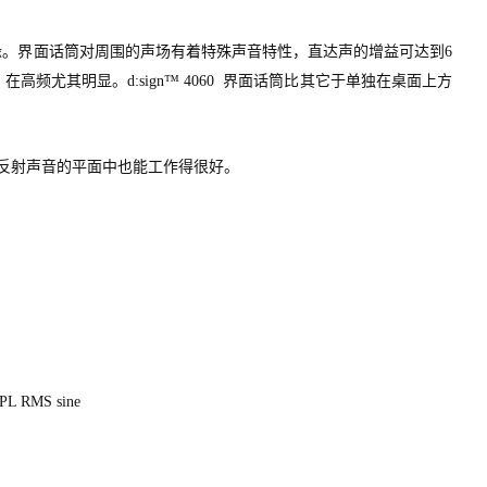
桌子边缘。界面话筒对周围的声场有着特殊声音特性，直达声的增益可达到6
高频尤其明显。d:sign™ 4060 界面话筒比其它于单独在桌面上方
的、 反射声音的平面中也能工作得很好。
PL RMS sine