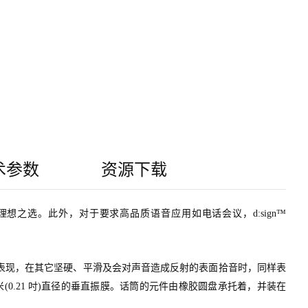
术参数
资源下载
地的理想之选。此外，对于要求高品质语音应用如电话会议，d:sign™
有极佳的表现，在其它坚硬、平滑及会对声音造成反射的表面拾音时，同样表
4毫米(0.21 吋)直径的垂直振膜。话筒的元件由橡胶圆盘承托着，并装在