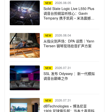
2026.08.05
NEW
Solid State Logic Live L550 Plus
调音台担纲监听核心：Gavin
Tempany 携手凯莉・米洛震撼巡
演
2026.08.04
NEW
从指尖到声场：DPA 话筒｜Yann
Tiersen 钢琴现场拾音扩声方案
2026.07.31
NEW
SSL 发布 Odyssey ：新一代模拟
调音台巅峰之作
2026.07.31
NEW
dBTechnologies × 博洛尼亚
1909 足球俱乐部：当本土声音科