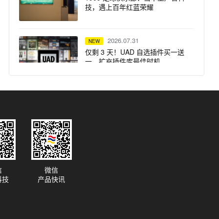
技，遇上百年红蓝荣耀
2026.07.31
NEW
仅剩 3 天！UAD 自选插件买一送
一，扩充插件库最佳时机
2026.07.31
NEW
突破想象边界：Solid State Logic
重磅推出 Odyssey 系列产品
2026.07.29
NEW
信
微信
Focusrite ISA 话放 —— Steph
科技
产品快讯
Marziano 录音室的核心支柱