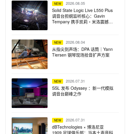
2026.08.05
NEW
Solid State Logic Live L550 Plus
调音台担纲监听核心：Gavin
Tempany 携手凯莉・米洛震撼巡
演
2026.08.04
NEW
从指尖到声场：DPA 话筒｜Yann
Tiersen 钢琴现场拾音扩声方案
2026.07.31
NEW
SSL 发布 Odyssey ：新一代模拟
调音台巅峰之作
2026.07.31
NEW
dBTechnologies × 博洛尼亚
1909 足球俱乐部：当本土声音科