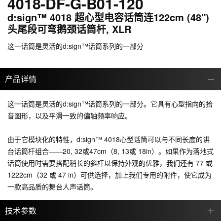
4018-DF-G-B01-120
d:sign™ 4018 超心型电容话筒连122cm (48")
头尾段可弯鹅颈话筒杆, XLR
这一话筒是灵活的d:sign™话筒系列的一部分
产品详情
这一话筒是灵活的d:sign™话筒系列的一部分。它具有心型指向的拾
音图形，以及平滑一致的偏轴频率响应。
由于它模块化的特性，d:sign™ 4018心型话筒可以与不同长度的讲
台话筒杆组合——20, 32或47cm（8, 13或 18in）。如果作为落地式
话筒使用时需要搭配稍长的斜杆以保持外观的优雅，我们还有 77 或
1222cm（32 或 47 in）可供选择，加上我们专用的附件，使它成为
一款高品质的舞台人声话筒。
技术参数