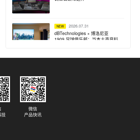
2026.07.31
NEW
dBTechnologies × 博洛尼亚
1909 足球俱乐部：当本土声音科
技，遇上百年红蓝荣耀
2026.07.31
NEW
仅剩 3 天！UAD 自选插件买一送
一，扩充插件库最佳时机
2026.07.31
NEW
信
微信
突破想象边界：Solid State Logic
科技
产品快讯
重磅推出 Odyssey 系列产品