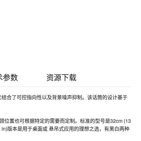
术参数
资源下载
晰度。它结合了可控指向性以及背景噪声抑制。该话筒的设计基于
，长度及鹅颈位置也可根据特定的需要而定制。标准的型号是32cm (13
cm (8 in)版本是用于桌面或 悬吊式应用的理想之选，有黑白两种