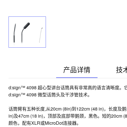
产品详情
技
d:sign™ 4098 超心型讲台话筒具有非常高的语言清
d:sign™ 4098 微型话筒头及干涉管技术。
话筒臂有五种长度,从20cm (8in)到122cm (48 in)
in)及47cm (18 in)，顶部及底部带鹅颈，黑色。短的20
颜色，配有XLR或MicroDot连接器。