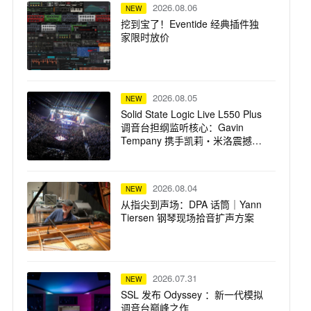
2026.08.06
NEW
挖到宝了！Eventide 经典插件独
家限时放价
2026.08.05
NEW
Solid State Logic Live L550 Plus
调音台担纲监听核心：Gavin
Tempany 携手凯莉・米洛震撼巡
演
2026.08.04
NEW
从指尖到声场：DPA 话筒｜Yann
Tiersen 钢琴现场拾音扩声方案
2026.07.31
NEW
SSL 发布 Odyssey ：新一代模拟
调音台巅峰之作