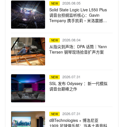
2026.08.05
NEW
Solid State Logic Live L550 Plus
调音台担纲监听核心：Gavin
Tempany 携手凯莉・米洛震撼巡
演
2026.08.04
NEW
从指尖到声场：DPA 话筒｜Yann
Tiersen 钢琴现场拾音扩声方案
2026.07.31
NEW
SSL 发布 Odyssey ：新一代模拟
调音台巅峰之作
2026.07.31
NEW
dBTechnologies × 博洛尼亚
1909 足球俱乐部：当本土声音科