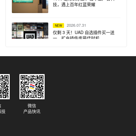
技，遇上百年红蓝荣耀
2026.07.31
NEW
仅剩 3 天！UAD 自选插件买一送
一，扩充插件库最佳时机
2026.07.31
NEW
突破想象边界：Solid State Logic
重磅推出 Odyssey 系列产品
2026.07.29
NEW
信
微信
Focusrite ISA 话放 —— Steph
科技
产品快讯
Marziano 录音室的核心支柱