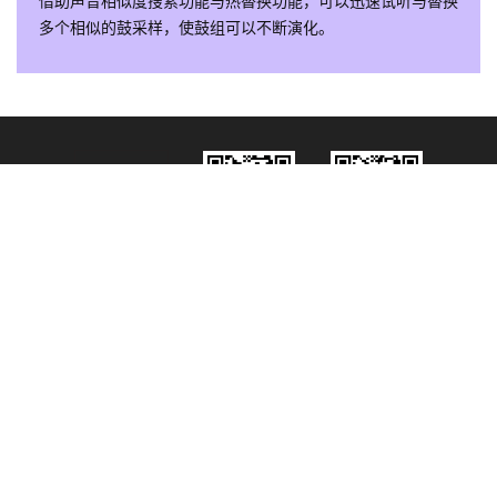
多个相似的鼓采样，使鼓组可以不断演化。
传新商城
微信
微信
微信小程序
传新科技
产品快讯
© 2026 传新科技有限公司
版权所有
京ICP备17024702号-1
关于我们
联系我们
加入我们
售后服务