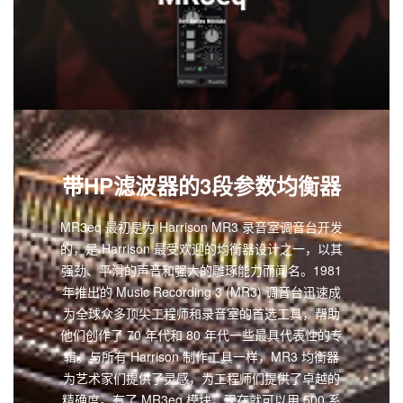
带HP滤波器的3段参数均衡器
MR3eq 最初是为 Harrison MR3 录音室调音台开发
的，是 Harrison 最受欢迎的均衡器设计之一，以其
强劲、平滑的声音和强大的雕琢能力而闻名。1981
年推出的 Music Recording 3 (MR3) 调音台迅速成
为全球众多顶尖工程师和录音室的首选工具，帮助
他们创作了 70 年代和 80 年代一些最具代表性的专
辑。与所有 Harrison 制作工具一样，MR3 均衡器
为艺术家们提供了灵感，为工程师们提供了卓越的
精确度。有了 MR3eq 模块，现在就可以用 500 系