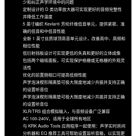
少和纠正声学环境中的问题
定制设计的 D 类功率放大器可实现更好的音频完整性
并降低工作温度
5 英寸编织 Kevlar® 芳纶纤维低音单元，提供紧密、准
确的低音和中低音性能
全新 1 英寸丝质球顶高音单元设计，改善高中、高频和
相位性能
低衍射挡板设计可实现更低的失真和更好的立体成像
包括两个磁吸面板，可实现保护格栅或无格栅的外观灵
活性
优化的前置倒相口可提高低频性能
声学泡沫楔形隔离垫可极大限度地减少共振并支持正确
的设置听音位
声学泡沫楔形隔离垫可极大限度地减少共振并支持正确
的设置听音位
XLR/TRS 组合模拟输入，与音频设备广泛兼容
AC 100-240V，适用于全球所有地区
与 KRK Audio Tools 应用程序一起使用：声学实时房间
分析器和 EQ 推荐工具可帮助设置监听音箱，以实现更