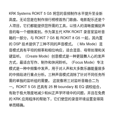
KRK Systems ROKIT 5 G5 将您的音频制作水平提升至全新
高度。无论您是在制作排行榜榜首热门歌曲、电影配乐还是个
人项目，它们都能提供您所需的工具，以惊人的清晰度捕捉声
音的每一个细微差别。作为第五代 KRK ROKIT 录音室监听音
箱的一部分，与 ROKIT 7 G5 和 ROKIT 8 G5 一起，其内置
的 DSP 技术提供了三种不同的声音模式。（ Mix Mode）混
音模式具有平坦的频率和相位响应，适合混音、母带处理和关
键监听。（Create Mode）创意模式是一种更鼓舞人心的发声
方式，最适合写作、制作和休闲聆听。（Focus Mode）专注
模式是一种中频集中发声，用于对人声和大多数乐器能量居多
的中频段进行重点分析。三种声音模式消除了针对不同任务所
需的单独的监听组的需要。 这就像将三对监听音箱合二为
一。ROKIT 5 G5 还具有 25 种 boundary 和 EQ 调校组合，
有助于极大限度地减少和纠正声学环境中的问题，并且在免费
的 KRK 应用程序的帮助下，它们使您的录音环境设置变得简
单而精确。