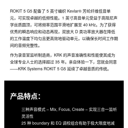
ROKIT 5 G5 配备了 5 英寸编织 Kevlar® 芳纶纤维低音单
元，可实现卓越的低频性能。1 英寸高音单元受益于高阻尼声
学丝质圆顶，可将频率范围平滑地扩展至 40 kHz。为了获得
优秀的瞬态响应和动态再现，双放大 D 类功率放大器在降低
的工作温度下均匀且更高效地驱动单元，以确保长时间工作期
间的音频完整性。
作为录音室监听制造商，KRK 的声音准确性和性能使其成为
全球专业人士的选择超过 35 年。亲自体验一下，您就会同意
——KRK Systems ROKIT 5 G5 延续了卓越音质的传统。
产品特点：
三种声音模式 – Mix, Focus, Create – 实现三合一监听
灵活性
25 种 boundary 和 EQ 调校组合有助于极大限度地减