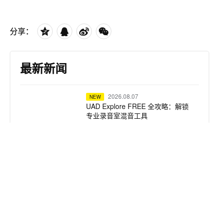
分享：
最新新闻
2026.08.07
NEW
UAD Explore FREE 全攻略：解锁
专业录音室混音工具
2026.08.05
NEW
Solid State Logic Live L550 Plus
调音台担纲监听核心：Gavin
Tempany 携手凯莉・米洛震撼巡
演
2026.08.04
NEW
从指尖到声场：DPA 话筒｜Yann
Tiersen 钢琴现场拾音扩声方案