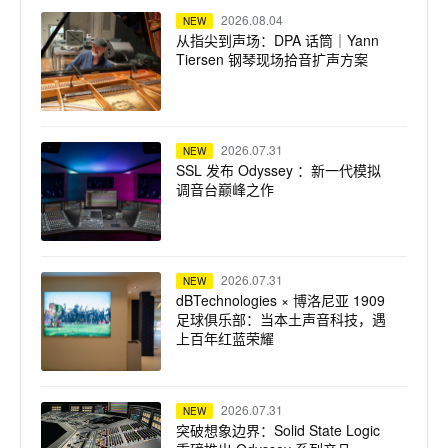
2026.08.04
NEW
从指尖到声场：DPA 话筒｜Yann
Tiersen 钢琴现场拾音扩声方案
2026.07.31
NEW
SSL 发布 Odyssey ：新一代模拟
调音台巅峰之作
2026.07.31
NEW
dBTechnologies × 博洛尼亚 1909
足球俱乐部：当本土声音科技，遇
上百年红蓝荣耀
2026.07.31
NEW
突破想象边界：Solid State Logic