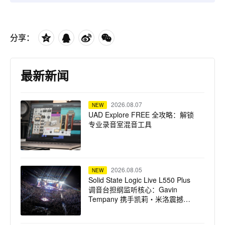
分享：
最新新闻
2026.08.07
NEW
UAD Explore FREE 全攻略：解锁
专业录音室混音工具
2026.08.05
NEW
Solid State Logic Live L550 Plus
调音台担纲监听核心：Gavin
Tempany 携手凯莉・米洛震撼巡
演