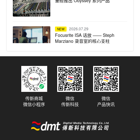
重磅推出 Odyssey 系列产品
2026.07.29
NEW
Focusrite ISA 话放 —— Steph
Marziano 录音室的核心支柱
2026.07.28
NEW
SSL System T TCA 便携套装：
Calvin Harris 在 Ibiza Ushuaïa 驻
场演出的紧凑高保真之选
传新商城
微信
微信
微信小程序
传新科技
产品快讯
2026.07.23
NEW
dBTechnologies 声震迈阿密：为
龙舌兰小镇注入拉丁不眠夜