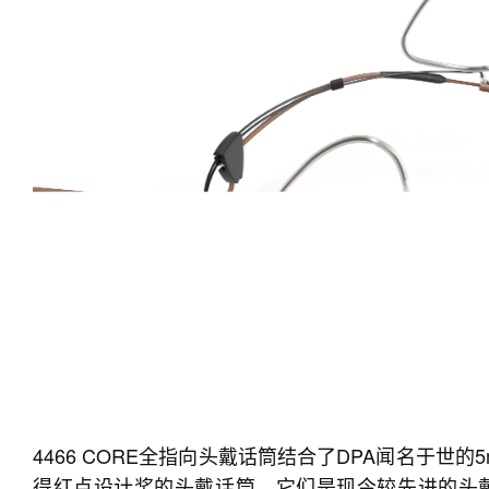
4466 CORE全指向头戴话筒结合了DPA闻名于世的5
得红点设计奖的头戴话筒。它们是现今较先进的头