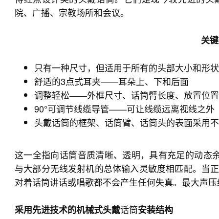
院、广播、宗教场所和会议。
关键
只有一种尺寸，但适用于所有的头部大小和形状
舒适的3点式耳夹——耳朵上、下和后面
调整轻松——外框尺寸、话筒臂长度、放置位置
90°可调节线缆导管——可让线缆远离视线之外
头戴话筒的框架、话筒臂、话筒头的表面采用不反
这一全指向话筒音质清晰、透明，具有充足的动态余量
与大部分无线发射机的总体输入灵敏度相匹配。当正确
对着话筒讲话或唱歌都不会产生任何失真。最大声压级
话筒
采用先进技术的机械式头戴
安装结构