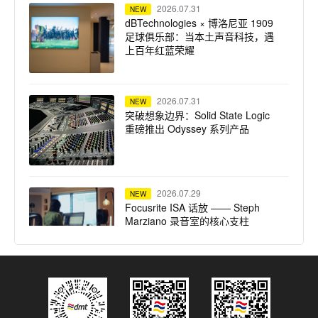
2026.07.31
NEW
dBTechnologies × 博洛尼亚 1909
足球俱乐部：当本土声音科技，遇
上百年红蓝荣耀
2026.07.31
NEW
突破想象边界：Solid State Logic
重磅推出 Odyssey 系列产品
2026.07.29
NEW
Focusrite ISA 话放 —— Steph
Marziano 录音室的核心支柱
2026.07.28
NEW
SSL System T TCA 便携套装：
Calvin Harris 在 Ibiza Ushuaïa 驻