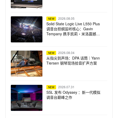
2026.08.05
NEW
Solid State Logic Live L550 Plus
调音台担纲监听核心：Gavin
Tempany 携手凯莉・米洛震撼巡
演
2026.08.04
NEW
从指尖到声场：DPA 话筒｜Yann
Tiersen 钢琴现场拾音扩声方案
2026.07.31
NEW
SSL 发布 Odyssey ：新一代模拟
调音台巅峰之作