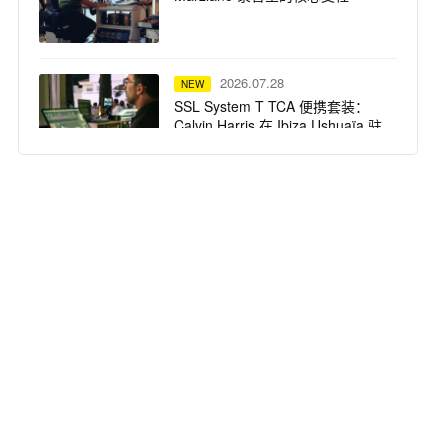
2026.07.28
NEW
SSL System T TCA 便携套装：
Calvin Harris 在 Ibiza Ushuaïa 驻
场演出的紧凑高保真之选
2026.07.23
NEW
dBTechnologies 声震迈阿密：为
龙舌兰小镇注入拉丁不眠夜
2026.07.22
NEW
Harrison 32Classic 调音台：为牛
津大学全新录音综合体注入纯正
模拟之魂