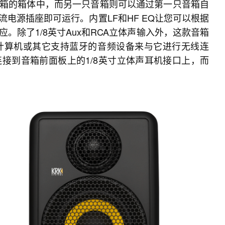
箱的箱体中，⽽另一只音箱则可以通过第⼀只音箱自
电源插座即可运⾏。内置LF和HF EQ让您可以根据
除了1/8英⼨Aux和RCA⽴体声输⼊外，这款音箱
计算机或其它⽀持蓝⽛的⾳频设备来与它进行无线连
接到音箱前面板上的1/8英寸立体声耳机接口上，而