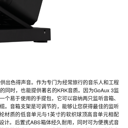
为您提供出⾊得声⾳。作为专门为经常旅⾏的⾳乐人和⼯程
时，也能提供著名的KRK⾳质。因为GoAux 3监
⼀个易于使用的⼿提包，它可以容纳两只监听音箱、
缆。音箱支架是可调节的，能够让您获得最佳的监听
璃芳纶材质的低⾳单元与1英⼨的软织球顶⾼⾳单元相配
分频设计。后置式ABS箱体经久耐⽤，同时可为便携式音