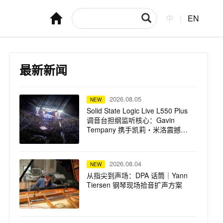
中
|
EN
最新新闻
2026.08.05
NEW
Solid State Logic Live L550 Plus
调音台担纲监听核心：Gavin
Tempany 携手凯莉・米洛震撼巡
演
2026.08.04
NEW
从指尖到声场：DPA 话筒｜Yann
Tiersen 钢琴现场拾音扩声方案