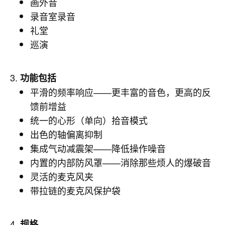
画外音
录音室录音
礼堂
巡演
3.
功能包括
平滑的频率响应——更丰富的音色，更高的反
馈前增益
统一的心形（单向）拾音模式
出色的轴偏离抑制
集成气动减震架——降低操作噪音
内置的内部防风罩——消除那些烦人的爆破音
灵活的麦克风夹
带拉链的麦克风保护袋
4.
规格