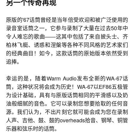
另一个传奇再现
原版的'67话筒曾经是当年倍受欢迎和被广泛使用的
录音室话筒之一，它参与录制了大量在过去50年中
令人难忘的歌曲——这其中包括了来自披头士、齐
柏林飞艇、诱惑和涅槃等各种不同风格的艺术家们
的经典曲目！如今，这款话筒的原始版本依然受到
追捧。
幸运的是，随着Warm Audio发布全新的WA-67话
筒，这种状况将会成为历史！WA-67以EF86五极管
为设计基础，具有与原版话筒相同的平滑感以及奶
油般细腻的音色。它可以录制您想要拾取的任何音
源。我们认为，不出片刻它就可能会成为您在录制
人声、吉他、鼓、鼓的overheads拾音、钢琴、铜管
乐器和弦乐时的话筒。