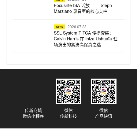
Focusrite ISA 话放 —— Steph
Marziano 录音室的核心支柱
2026.07.28
NEW
SSL System T TCA 便携套装：
Calvin Harris 在 Ibiza Ushuaïa 驻
场演出的紧凑高保真之选
2026.07.23
NEW
dBTechnologies 声震迈阿密：为
龙舌兰小镇注入拉丁不眠夜
2026.07.22
NEW
Harrison 32Classic 调音台：为牛
津大学全新录音综合体注入纯正模
拟之魂
传新商城
微信
微信
微信小程序
传新科技
产品快讯