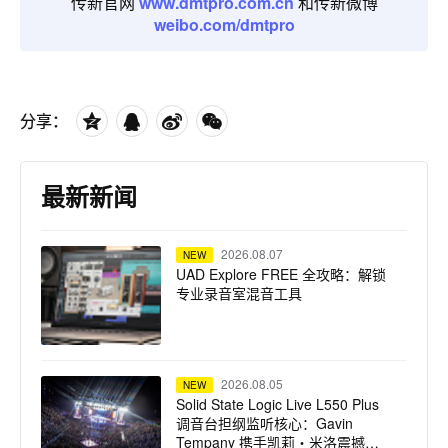
传新官网
www.dmtpro.com.cn
和传新微博
weibo.com/dmtpro
分享：
最新新闻
2026.08.07
NEW
UAD Explore FREE 全攻略：解锁
专业录音室混音工具
2026.08.05
NEW
Solid State Logic Live L550 Plus
调音台担纲监听核心：Gavin
Tempany 携手凯莉・米洛震撼巡