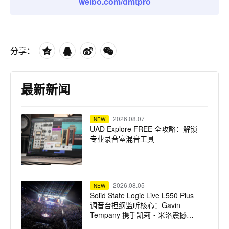
weibo.com/dmtpro
分享：
最新新闻
2026.08.07
NEW
UAD Explore FREE 全攻略：解锁
专业录音室混音工具
2026.08.05
NEW
Solid State Logic Live L550 Plus
调音台担纲监听核心：Gavin
Tempany 携手凯莉・米洛震撼巡
演