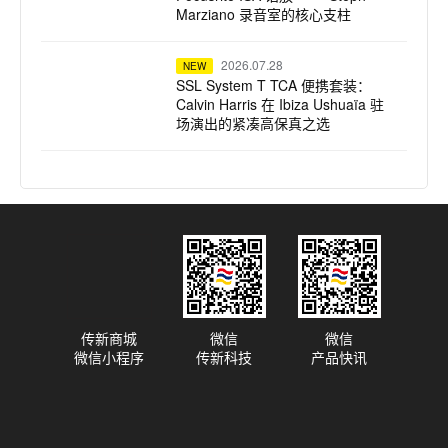
Marziano 录音室的核心支柱
2026.07.28
NEW
SSL System T TCA 便携套装：
Calvin Harris 在 Ibiza Ushuaïa 驻
场演出的紧凑高保真之选
2026.07.23
NEW
dBTechnologies 声震迈阿密：为
龙舌兰小镇注入拉丁不眠夜
2026.07.22
NEW
Harrison 32Classic 调音台：为牛
津大学全新录音综合体注入纯正模
拟之魂
传新商城
微信
微信
微信小程序
传新科技
产品快讯