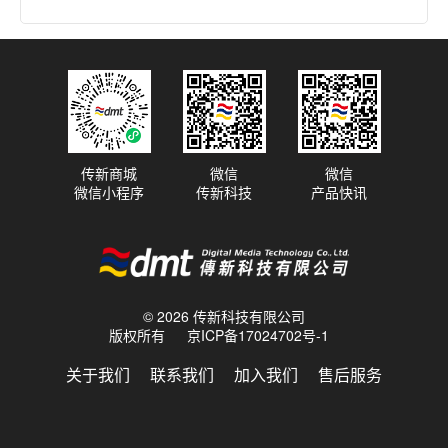
2022.12.13
新的NFL媒体总部构建Dante音频
网络
传新商城
微信
微信
微信小程序
传新科技
产品快讯
2022.04.14
Sonifex AVN-GMCS 大师时钟的出
色表现，同步相距数百英里的 3 组
不同的音乐家，如同站在一个舞台
© 2026 传新科技有限公司
版权所有
京ICP备17024702号-1
2021.12.13
央视使用基于SSL的IP化播出系统
关于我们
联系我们
加入我们
售后服务
圆满完成东京奥运会转播