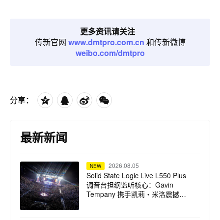
更多资讯请关注
传新官网
www.dmtpro.com.cn
和传新微博
weibo.com/dmtpro
分享：
最新新闻
2026.08.05
NEW
Solid State Logic Live L550 Plus
调音台担纲监听核心：Gavin
Tempany 携手凯莉・米洛震撼巡
演