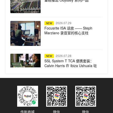
重磅推出 Odyssey 系列产品
2026.07.29
NEW
Focusrite ISA 话放 —— Steph
Marziano 录音室的核心支柱
2026.07.28
NEW
SSL System T TCA 便携套装：
Calvin Harris 在 Ibiza Ushuaïa 驻
场演出的紧凑高保真之选
2026.07.23
NEW
dBTechnologies 声震迈阿密：为
龙舌兰小镇注入拉丁不眠夜
传新商城
微信
微信