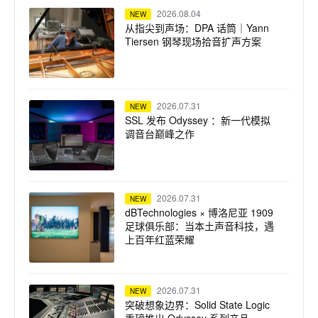
2026.08.04
NEW
从指尖到声场：DPA 话筒｜Yann
Tiersen 钢琴现场拾音扩声方案
2026.07.31
NEW
SSL 发布 Odyssey ：新一代模拟
调音台巅峰之作
2026.07.31
NEW
dBTechnologies × 博洛尼亚 1909
足球俱乐部：当本土声音科技，遇
上百年红蓝荣耀
2026.07.31
NEW
突破想象边界：Solid State Logic