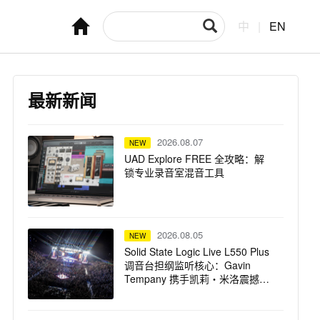
中
|
EN
最新新闻
2026.08.07
NEW
UAD Explore FREE 全攻略：解
锁专业录音室混音工具
2026.08.05
NEW
Solid State Logic Live L550 Plus
调音台担纲监听核心：Gavin
Tempany 携手凯莉・米洛震撼巡
演