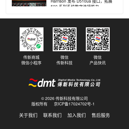
Harrison 发布 D510ua 接口，拓展
500 系列系统数字连接能力
2025.09.17
传奇之声 焕新而生：Harrison
32Classic 调音台全面评测（下）
传新商城
微信
微信
微信小程序
传新科技
产品快讯
2025.09.10
传奇之声 焕新而生：Harrison
32Classic 调音台全面评测（上）
© 2026 传新科技有限公司
版权所有
京ICP备17024702号-1
2025.08.27
法国传奇录音室Condorcet 以
关于我们
联系我们
加入我们
售后服务
Harrison 32Classic 模拟调音台为
核心重启