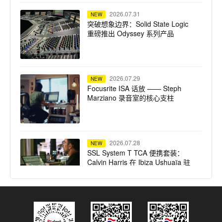
2026.07.31
NEW
突破想象边界：Solid State Logic
重磅推出 Odyssey 系列产品
2026.07.29
NEW
Focusrite ISA 话放 —— Steph
Marziano 录音室的核心支柱
2026.07.28
NEW
SSL System T TCA 便携套装：
Calvin Harris 在 Ibiza Ushuaïa 驻
场演出的紧凑高保真之选
2026.07.23
NEW
dBTechnologies 声震迈阿密：为