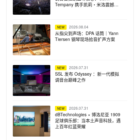
Tempany 携手凯莉・米洛震撼巡
演
2026.08.04
NEW
从指尖到声场：DPA 话筒｜Yann
Tiersen 钢琴现场拾音扩声方案
2026.07.31
NEW
SSL 发布 Odyssey ：新一代模拟
调音台巅峰之作
2026.07.31
NEW
dBTechnologies × 博洛尼亚 1909
足球俱乐部：当本土声音科技，遇
上百年红蓝荣耀