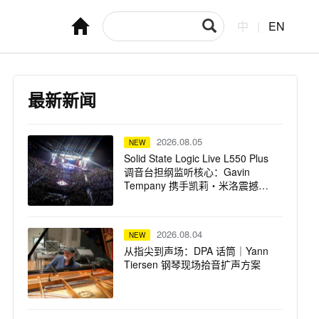
中
|
EN
最新新闻
2026.08.05
NEW
Solid State Logic Live L550 Plus
调音台担纲监听核心：Gavin
Tempany 携手凯莉・米洛震撼巡
演
2026.08.04
NEW
从指尖到声场：DPA 话筒｜Yann
Tiersen 钢琴现场拾音扩声方案