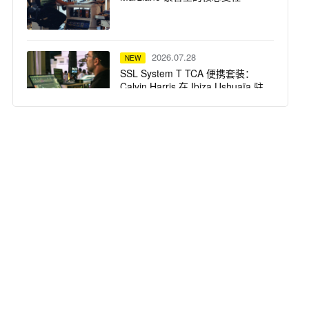
2026.07.28
NEW
SSL System T TCA 便携套装：
Calvin Harris 在 Ibiza Ushuaïa 驻
场演出的紧凑高保真之选
2026.07.23
NEW
dBTechnologies 声震迈阿密：为
龙舌兰小镇注入拉丁不眠夜
2026.07.22
NEW
Harrison 32Classic 调音台：为牛
津大学全新录音综合体注入纯正
模拟之魂