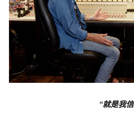
“
就是我信
—— 混音