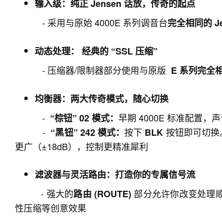
输入级：纯正 Jensen 话放，传奇的起点
- 采用与原始 4000E 系列调音台
完全相同的 Je
动态处理： 经典的 “SSL 压缩”
- 压缩器/限制器部分使用与原版
E 系列完全相
均衡器：两大传奇模式，随心切换
-
早期 4000E 标准配置
“棕钮” 02 模式：
-
按下
按钮即可切换。与
“黑钮” 242 模式：
BLK
更广（±18dB），控制更精准犀利
滤波器与灵活路由：打造你的专属信号流
- 强大的
部分允许你改变处理
路由 (ROUTE)
性压缩等创意效果