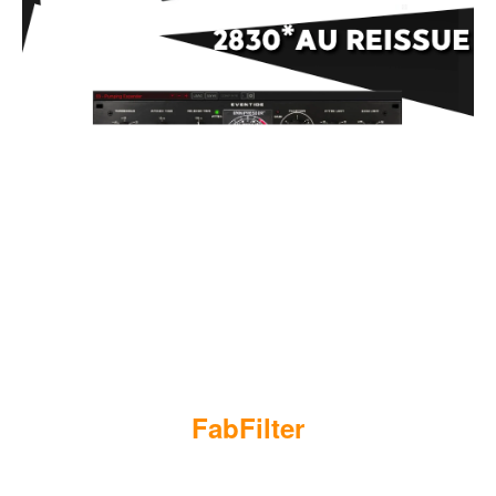
F
abFilter