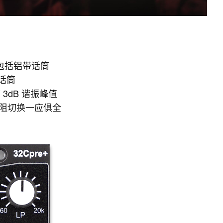
，包括铝带话筒
话筒
 3dB 谐振峰值
 高阻切换一应俱全