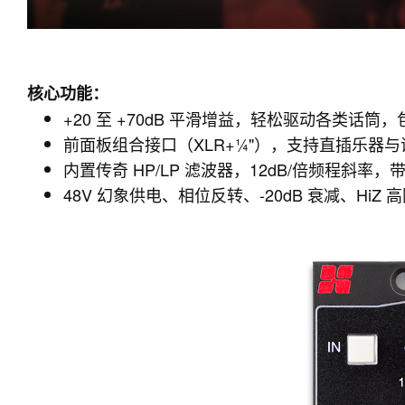
核心功能：
+20 至 +70dB 平滑增益，轻松驱动各类话筒
前面板组合接口（XLR+¼"），支持直插乐器与
内置传奇 HP/LP 滤波器，12dB/倍频程斜率，带
48V 幻象供电、相位反转、-20dB 衰减、HiZ