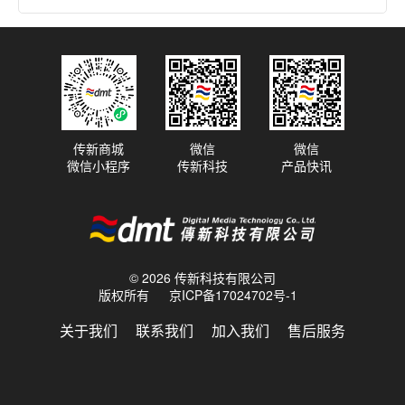
2025.03.18
Cult of Magic 携 KRK GoAux 呈现
震撼演出
传新商城
微信
微信
微信小程序
传新科技
产品快讯
2025.03.10
KRK 监听音箱助力格莱美获奖制作
人、作曲家、混音师 Nicolas
Ramirez 精准创作
© 2026 传新科技有限公司
版权所有
京ICP备17024702号-1
2025.02.28
ALT BLK ERA 与 KRK CLASSIC 5
关于我们
联系我们
加入我们
售后服务
有源录音室监听音箱一起摇滚