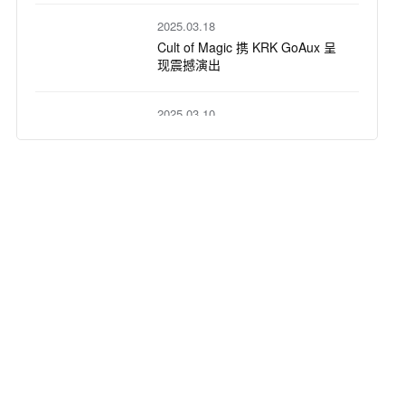
与 ROKIT 8 G5 助力艺人发展
2025.03.18
Cult of Magic 携 KRK GoAux 呈
现震撼演出
2025.03.10
KRK 监听音箱助力格莱美获奖制
作人、作曲家、混音师 Nicolas
Ramirez 精准创作
2025.02.28
ALT BLK ERA 与 KRK CLASSIC
5 有源录音室监听音箱一起摇滚