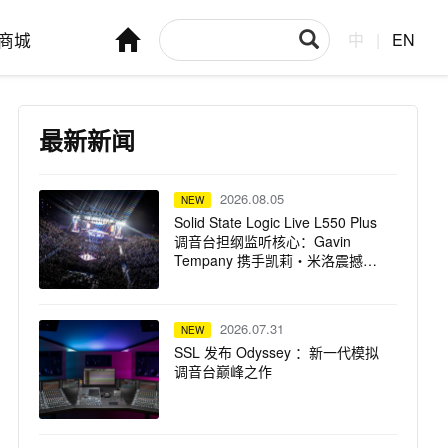
商城
中
|
EN
最新新闻
2026.08.05
NEW
Solid State Logic Live L550 Plus
调音台担纲监听核心：Gavin
Tempany 携手凯莉・米洛震撼巡
演
2026.07.31
NEW
SSL 发布 Odyssey ：新一代模拟
调音台巅峰之作