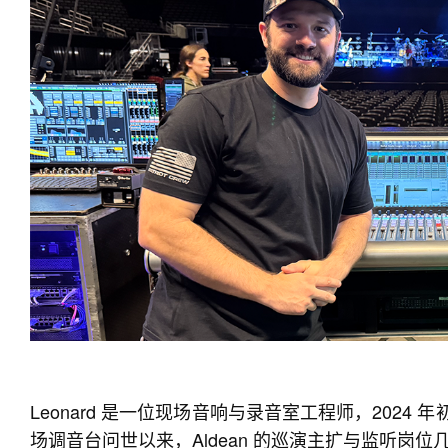
Leonard 是一位现场音响与录音室工程师，2024 年初开始
场调音台问世以来，Aldean 的巡演主扩与监听岗位几