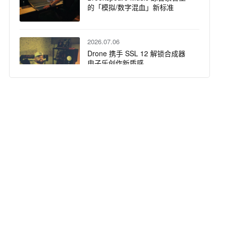
的「模拟/数字混血」新标准
2026.07.06
Drone 携手 SSL 12 解锁合成器
电子乐创作新质感
2026.06.17
SSL Duality Fuse
SuperAnalogue™ 调音台，以音
频核心入驻玛希隆大学主录音室
2026.06.10
Solid State Logic Live L650 &
L450 调音台领衔：COTM 教会全
面升级音频制作系统