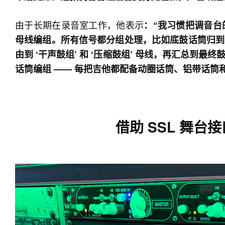
由于长期在录音室工作，他表示
：“我习惯把调音台的
母线编组。所有信号都分组处理，比如底鼓话筒归到
由到 ‘干声鼓组’ 和 ‘压缩鼓组’ 母线，再汇总到
话筒编组 —— 每把吉他都配备动圈话筒、铝带话筒
借助 SSL 舞台