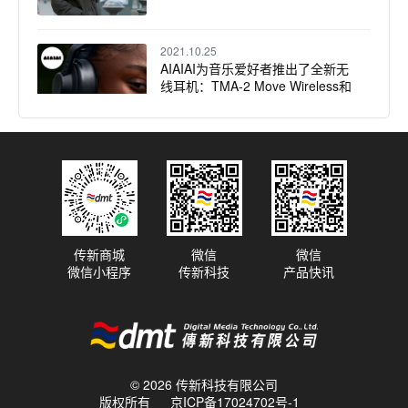
2021.10.25
AIAIAI为音乐爱好者推出了全新无
线耳机：TMA-2 Move Wireless和
TMA-2 Move XE Wireless
2021.09.22
AIAIAI获奖的TMA-2耳机系统，增
加了两款新录音室耳机，为音乐创
作者们提供更佳的听觉感受
传新商城
微信
微信
微信小程序
传新科技
产品快讯
2021.08.10
AIAIAI世界首款再生材质耳机
© 2026 传新科技有限公司
版权所有
京ICP备17024702号-1
2021.06.02