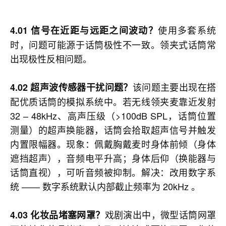
使用多套系统
4.01 信号在近距与远距之间波动？
时，问题可能源于话筒极性不一致。领夹式话筒常
出现极性反相问题。
该问题主要出现在搭
4.02 超声波传感器干扰问题？
配优质话筒的模拟系统中。若无线领夹麦靠近发射
32 – 48kHz、高声压级（>100dB SPL，话筒位置
测量）的超声换能器，话筒会拾取超声信号并触发
内置限幅器。现象：佩戴胸戴麦时身体前倾（身体
遮挡超声），音频电平升高；身体后仰（换能器与
话筒直视），可听音频被抑制。解决：改用数字系
统 —— 数字系统默认内部截止频率为 20kHz 。
戏剧演出中，微型话筒网罩
4.03 化妆品堵塞网罩？