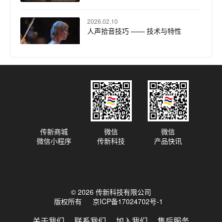
2026.02.10
人声拾音技巧 —— 技术与特性
2026.01.05
声动盛宴：DPA N 系列数字无线话
筒系统定义爵士酒吧听觉新维度
传新商城
微信
微信
微信小程序
传新科技
产品快讯
2025.12.02
DPA 话筒大学：沉浸式音频入门 -
基础知识
© 2026 传新科技有限公司
2025.11.14
版权所有
京ICP备17024702号-1
莫滕·林德伯格访谈：沉浸式录音的
关键要素
关于我们
联系我们
加入我们
售后服务