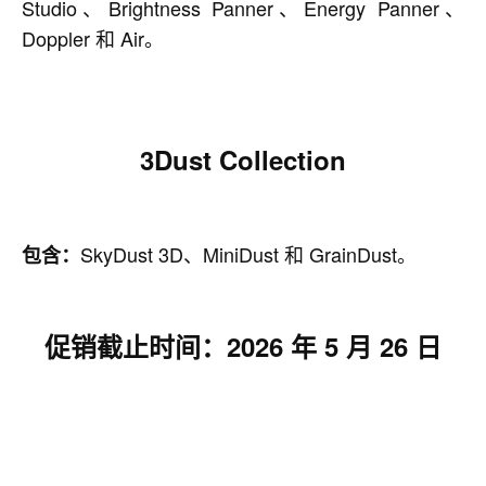
Studio、Brightness Panner、Energy Panner、
Doppler 和 Air。
3Dust Collection
SkyDust 3D、MiniDust 和 GrainDust。
包含：
促销截止时间：2026 年 5 月 26 日