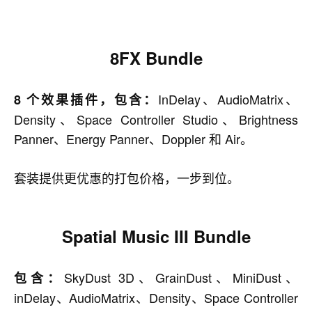
8FX Bundle
InDelay、AudioMatrix、
8 个效果插件，包含：
Density、Space Controller Studio、Brightness
Panner、Energy Panner、Doppler 和 Air。
套装提供更优惠的打包价格，一步到位。
Spatial Music III Bundle
SkyDust 3D、GrainDust、MiniDust、
包含：
inDelay、AudioMatrix、Density、Space Controller