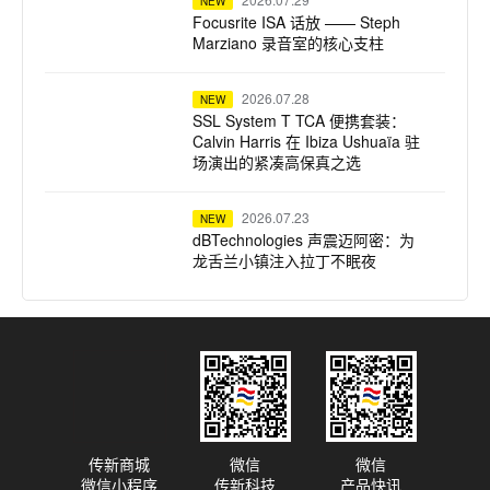
NEW
Focusrite ISA 话放 —— Steph
Marziano 录音室的核心支柱
2026.07.28
NEW
SSL System T TCA 便携套装：
Calvin Harris 在 Ibiza Ushuaïa 驻
场演出的紧凑高保真之选
2026.07.23
NEW
dBTechnologies 声震迈阿密：为
龙舌兰小镇注入拉丁不眠夜
2026.07.22
NEW
Harrison 32Classic 调音台：为牛
津大学全新录音综合体注入纯正模
拟之魂
传新商城
微信
微信
微信小程序
传新科技
产品快讯