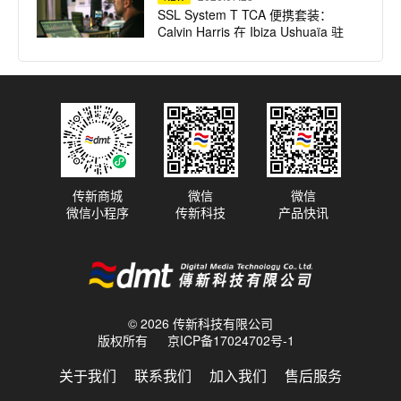
SSL System T TCA 便携套装：
Calvin Harris 在 Ibiza Ushuaïa 驻
场演出的紧凑高保真之选
2026.07.23
NEW
dBTechnologies 声震迈阿密：为
龙舌兰小镇注入拉丁不眠夜
传新商城
微信
微信
微信小程序
传新科技
产品快讯
2026.07.22
NEW
Harrison 32Classic 调音台：为牛
津大学全新录音综合体注入纯正模
拟之魂
© 2026 传新科技有限公司
版权所有
京ICP备17024702号-1
2026.07.20
NEW
Eventide 发布 H9 Harmonizer®
关于我们
联系我们
加入我们
售后服务
Gen 2 全新一代多效果处理器