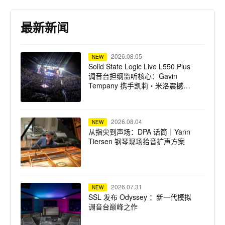
最新新闻
2026.08.05
NEW
Solid State Logic Live L550 Plus
调音台担纲监听核心：Gavin
Tempany 携手凯莉・米洛震撼巡
演
2026.08.04
NEW
从指尖到声场：DPA 话筒｜Yann
Tiersen 钢琴现场拾音扩声方案
2026.07.31
NEW
SSL 发布 Odyssey ：新一代模拟
调音台巅峰之作