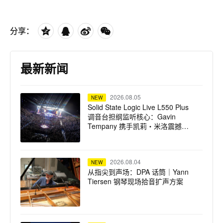
分享：
最新新闻
2026.08.05
NEW
Solid State Logic Live L550 Plus
调音台担纲监听核心：Gavin
Tempany 携手凯莉・米洛震撼巡
演
2026.08.04
NEW
从指尖到声场：DPA 话筒｜Yann
Tiersen 钢琴现场拾音扩声方案