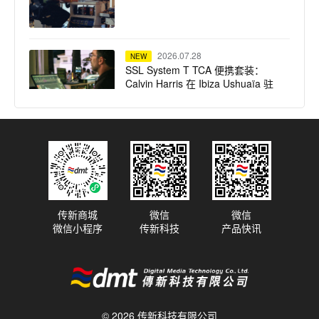
2026.07.28
NEW
SSL System T TCA 便携套装：
Calvin Harris 在 Ibiza Ushuaïa 驻
场演出的紧凑高保真之选
2026.07.23
NEW
dBTechnologies 声震迈阿密：为
龙舌兰小镇注入拉丁不眠夜
传新商城
微信
微信
微信小程序
传新科技
产品快讯
2026.07.22
NEW
Harrison 32Classic 调音台：为牛
津大学全新录音综合体注入纯正模
拟之魂
© 2026 传新科技有限公司