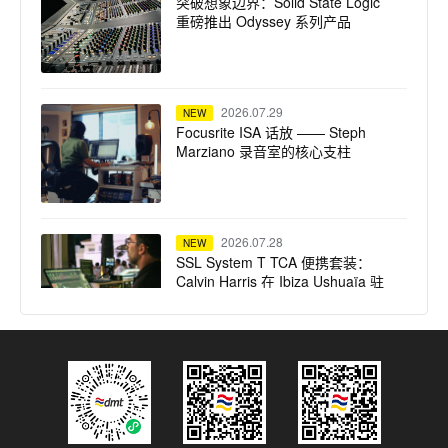
突破想象边界：Solid State Logic
重磅推出 Odyssey 系列产品
2026.07.29
NEW
Focusrite ISA 话放 —— Steph
Marziano 录音室的核心支柱
2026.07.28
NEW
SSL System T TCA 便携套装：
Calvin Harris 在 Ibiza Ushuaïa 驻
场演出的紧凑高保真之选
2026.07.23
NEW
dBTechnologies 声震迈阿密：为
龙舌兰小镇注入拉丁不眠夜