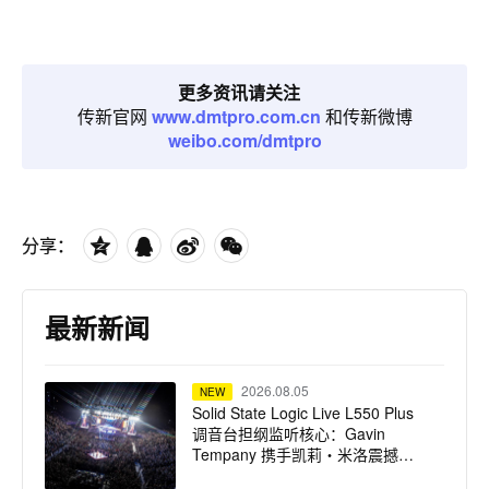
更多资讯请关注
传新官网
www.dmtpro.com.cn
和传新微博
weibo.com/dmtpro
分享：
最新新闻
2026.08.05
NEW
Solid State Logic Live L550 Plus
调音台担纲监听核心：Gavin
Tempany 携手凯莉・米洛震撼巡
演