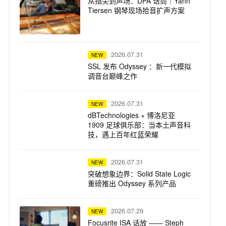
从指尖到声场：DPA 话筒｜Yann
Tiersen 钢琴现场拾音扩声方案
2026.07.31
NEW
SSL 发布 Odyssey ：新一代模拟
调音台巅峰之作
2026.07.31
NEW
dBTechnologies × 博洛尼亚
1909 足球俱乐部：当本土声音科
技，遇上百年红蓝荣耀
2026.07.31
NEW
突破想象边界：Solid State Logic
重磅推出 Odyssey 系列产品
2026.07.29
NEW
Focusrite ISA 话放 —— Steph