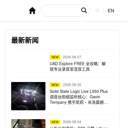
中
|
EN
最新新闻
2026.08.07
NEW
UAD Explore FREE 全攻略：解
锁专业录音室混音工具
2026.08.05
NEW
Solid State Logic Live L550 Plus
调音台担纲监听核心：Gavin
Tempany 携手凯莉・米洛震撼巡
演
2026.08.04
NEW