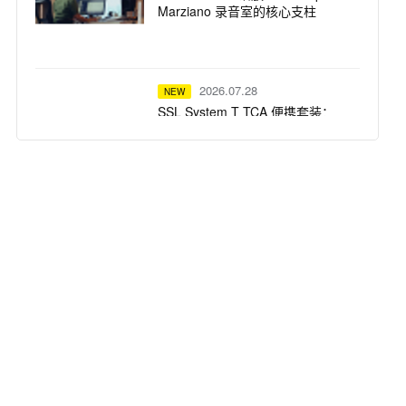
Marziano 录音室的核心支柱
2026.07.28
NEW
SSL System T TCA 便携套装：
Calvin Harris 在 Ibiza Ushuaïa 驻
场演出的紧凑高保真之选
2026.07.23
NEW
dBTechnologies 声震迈阿密：为
龙舌兰小镇注入拉丁不眠夜
2026.07.22
NEW
Harrison 32Classic 调音台：为牛
津大学全新录音综合体注入纯正
模拟之魂