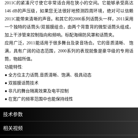
2011C的紧凑尺寸使它非常适合用在狭小的空间。它能够承受高达
146 dB的声压级，如果您无法很好地预测四周环境，绝对可以信赖
2011C能带来清晰的声音。和其它的2000系列话筒头一样，2011采用
一个独特的话筒头/双振膜组合，由两个背靠背的微型话筒头组成，
加上干涉管来控制指向和频响。标配海绵防风罩和话筒夹。
应用广泛，2011能适用于很多舞台及录音场合。它的音质清晰、 饱
满，具有广阔的动态范围，2000系列的表现就像是豪华级的专用话
筒，物超所值。
功能特性:
● 全方位主力话筒,音质清晰、饱满、极具动态
● 双振膜话筒技术
● 非凡的舞台隔离效果及电平控制
● 在宽广的频率范围中也能保持线性
技术参数
相关视频