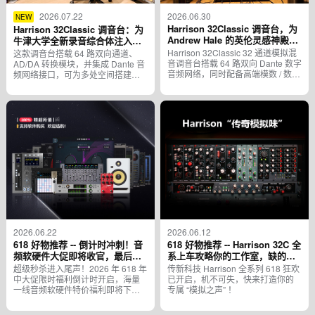
2026.07.22
2026.06.30
NEW
Harrison 32Classic 调音台，为
Harrison 32Classic 调音台：为
Andrew Hale 的英伦灵感神殿
牛津大学全新录音综合体注入纯
Owl Space，注入模拟之魂
正模拟之魂
Harrison 32Classic 32 通道模拟混
这款调音台搭载 64 路双向通道、
音调音台搭载 64 路双向 Dante 数字
AD/DA 转换模块，并集成 Dante 音
音频网络，同时配备高端模数 / 数模
频网络接口，可为多处空间搭建互
转换器
通音频链路，同时为这所世界顶尖
学术机构带来醇厚动人的模拟音
色。
2026.06.22
2026.06.12
618 好物推荐 -- 倒计时冲刺！音
618 好物推荐 -- Harrison 32C 全
频软硬件大促即将收官，最后抄
系上车攻略你的工作室，缺的就
底良机别错过
是这一抹 “传奇模拟味” ！
超级秒杀进入尾声！2026 年 618 年
传新科技 Harrison 全系列 618 狂欢
中大促限时福利倒计时开启，海量
已开启，机不可失，快来打造你的
一线音频软硬件特价福利即将下
专属 “模拟之声” ！
线，还没配齐录音、编曲、工作室
设备的抓紧最后窗口期！