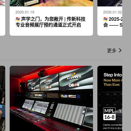
2026.01.19
2026.01.02
声学之门，为您敞开 | 传新科技
2025-2
专业音频展厅预约通道正式开启
会 —— SSL
FOH 系统
更多