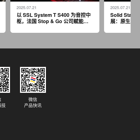
2025.07.21
2025.07.21
以 SSL System T S400 为音控中
Solid Stat
枢，法国 Stop & Go 公司赋能绿
展：原生 ST
色转播新纪元
工作流
信
微信
科技
产品快讯