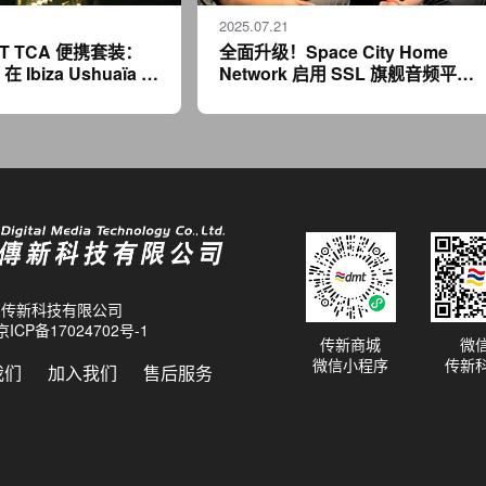
2025.07.21
m T TCA 便携套装：
全面升级！Space City Home
s 在 Ibiza Ushuaïa 驻
Network 启用 SSL 旗舰音频平
高保真之选
台，为球迷缔造沉浸式体验
26 传新科技有限公司
京ICP备17024702号-1
传新商城
微
微信小程序
传新
我们
加入我们
售后服务