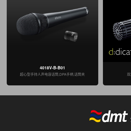
4018V-B-B01
超心型手持人声电容话筒,DPA手柄,话筒夹
双