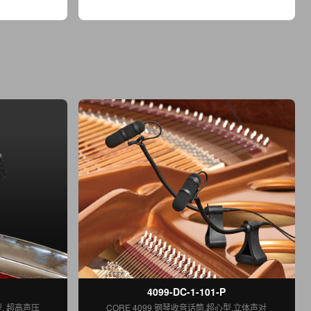
4099-DC-1-101-P
型, 超高声压
CORE 4099 钢琴收音话筒,超心型,立体声对