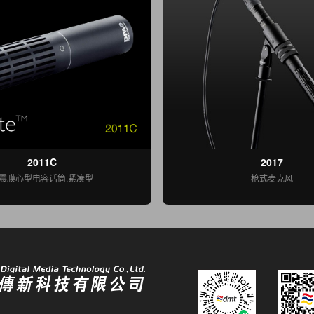
2011C
2017
震膜心型电容话筒,紧凑型
枪式麦克风