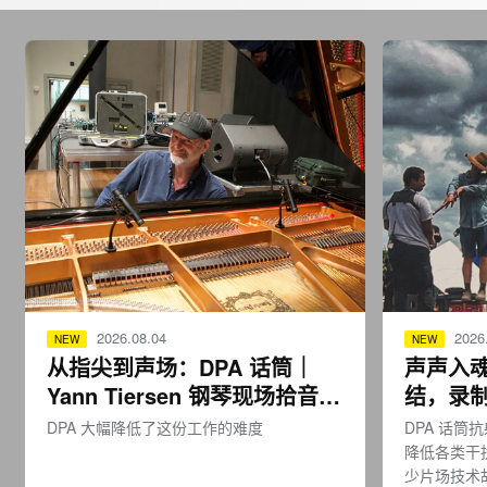
2026.08.04
2026.
NEW
NEW
从指尖到声场：DPA 话筒｜
声声入魂
Yann Tiersen 钢琴现场拾音扩
结，录制 
声方案
《Sinne
DPA 大幅降低了这份工作的难度
DPA 话
降低各类干
少片场技术