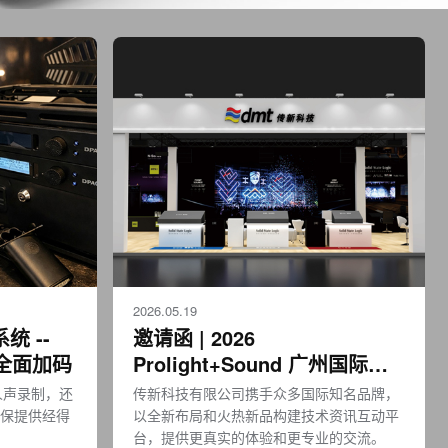
2026.05.19
统 --
邀请函 | 2026
备全面加码
Prolight+Sound 广州国际专
业灯光、音响展览会期待光临
人声录制，还
传新科技有限公司携手众多国际知名品牌，
保提供经得
以全新布局和火热新品构建技术资讯互动平
台，提供更真实的体验和更专业的交流。