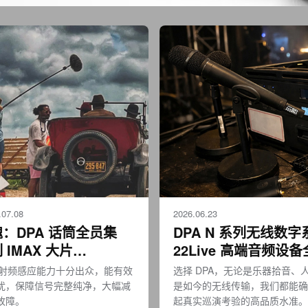
07.08
2026.06.23
：DPA 话筒全员集
DPA N 系列无线数字系
IMAX 大片
22Live 高端音频设
rs》
筒抗射频感应能力十分出众，能有效
选择 DPA，无论是乐器拾音、
扰，保障信号完整纯净，大幅减
是如今的无线传输，我们都能确
故障。
起真实巡演考验的高品质水准。