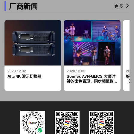
厂商新闻
更多
2020.12.02
2020.12.02
2020
Alta 4K 演示切换器
Sonifex AVN-GMCS 大师时
好莱
钟的出色表现，同步相距数百
（To
英里的 3 组不同的音乐家，
Red
如同站在一个舞台