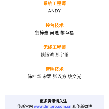
系统工程师
ANDY
控台技术
翁梓豪 吴迪 黎章福
无线工程师
赖钰铖 孙宇韬
音响技术
陈桂华 宋颖 张汉方 姚文光
更多资讯请关注
传新官网
www.dmtpro.com.cn
和传新微博