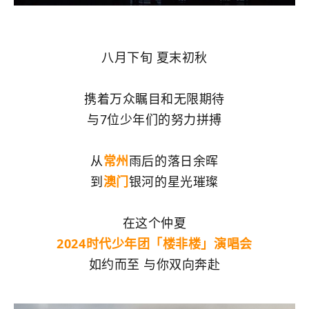
八月下旬 夏末初秋
携着万众瞩目和无限期待
与7位少年们的努力拼搏
从
常州
雨后的落日余晖
到
澳门
银河的星光璀璨
在这个仲夏
2024时代少年团「楼非楼」演唱会
如约而至 与你双向奔赴