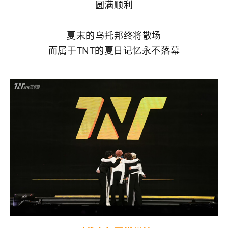
圆满顺利
夏末的乌托邦终将散场
而属于TNT的夏日记忆永不落幕