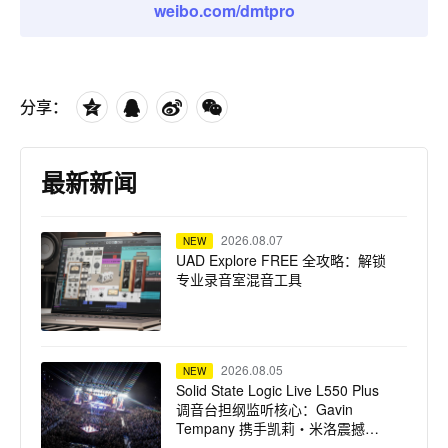
weibo.com/dmtpro
分享：
最新新闻
2026.08.07
NEW
UAD Explore FREE 全攻略：解锁
专业录音室混音工具
2026.08.05
NEW
Solid State Logic Live L550 Plus
调音台担纲监听核心：Gavin
Tempany 携手凯莉・米洛震撼巡
演